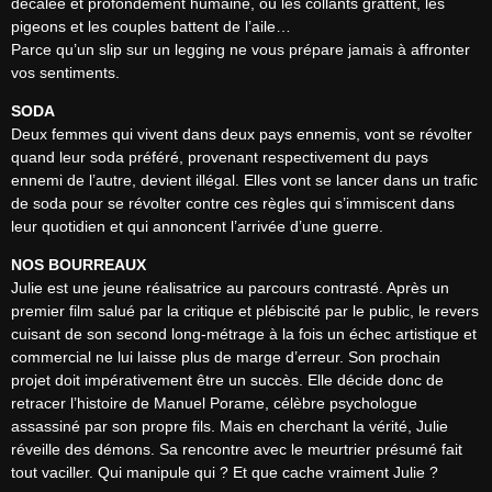
décalée et profondément humaine, où les collants grattent, les 
pigeons et les couples battent de l’aile…

Parce qu’un slip sur un legging ne vous prépare jamais à affronter 
vos sentiments.
SODA
Deux femmes qui vivent dans deux pays ennemis, vont se révolter 
quand leur soda préféré, provenant respectivement du pays 
ennemi de l’autre, devient illégal. Elles vont se lancer dans un trafic 
de soda pour se révolter contre ces règles qui s’immiscent dans 
leur quotidien et qui annoncent l’arrivée d’une guerre.
NOS BOURREAUX
Julie est une jeune réalisatrice au parcours contrasté. Après un 
premier film salué par la critique et plébiscité par le public, le revers 
cuisant de son second long-métrage à la fois un échec artistique et 
commercial ne lui laisse plus de marge d’erreur. Son prochain 
projet doit impérativement être un succès. Elle décide donc de 
retracer l’histoire de Manuel Porame, célèbre psychologue 
assassiné par son propre fils. Mais en cherchant la vérité, Julie 
réveille des démons. Sa rencontre avec le meurtrier présumé fait 
tout vaciller. Qui manipule qui ? Et que cache vraiment Julie ?