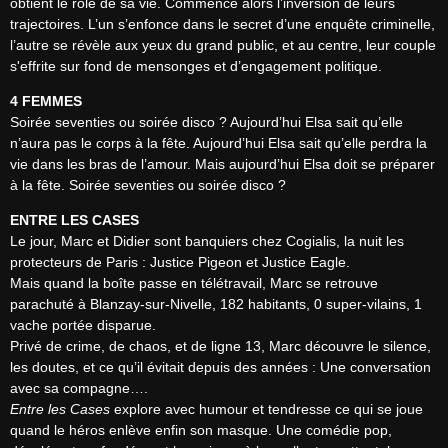
obtient le rôle de sa vie. Commence alors l’inversion de leurs 
trajectoires. L’un s’enfonce dans le secret d’une enquête criminelle, 
l’autre se révèle aux yeux du grand public, et au centre, leur couple 
s'effrite sur fond de mensonges et d’engagement politique.
4 FEMMES
Soirée seventies ou soirée disco ? Aujourd’hui Elsa sait qu’elle 
n’aura pas le corps à la fête. Aujourd’hui Elsa sait qu’elle perdra la 
vie dans les bras de l’amour. Mais aujourd’hui Elsa doit se préparer 
à la fête. Soirée seventies ou soirée disco ?
ENTRE LES CASES
Le jour, Marc et Didier sont banquiers chez Cogialis, la nuit les 
protecteurs de Paris : Justice Pigeon et Justice Eagle.

Mais quand la boîte passe en télétravail, Marc se retrouve 
parachuté à Blanzay-sur-Nivelle, 182 habitants, 0 super-vilains, 1 
vache portée disparue.

Privé de crime, de chaos, et de ligne 13, Marc découvre le silence, 
les doutes, et ce qu’il évitait depuis des années : Une conversation 
Entre les Cases
 explore avec humour et tendresse ce qui se joue 
quand le héros enlève enfin son masque. Une comédie pop, 