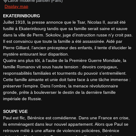
Lavoir moderne parisien
(
Paris
)
Display map
EKATERINBOURG
Juillet 1918, la presse annonce que le Tsar, Nicolas II, aurait été 
fusillé à Ekaterinbourg tandis que sa famille serait saine et sauve 
dans la ville de Perm. Sokolov, juge d’instruction russe n’y croit pas. 
Il est convaincu que toute la famille a été assassinée. Aidé par 
Pierre Gilliard, l’ancien précepteur des enfants, il tente d’élucider le 
mystère entourant leur disparition.

Quatre ans plus tôt, à l'aube de la Première Guerre Mondiale, la 
famille Romanov vit sous haute tension : devoirs conjugaux, 
responsabilités familiales et tourments du pouvoir s'entremêlent. 
Cette famille aimante et unie doit faire face à une tâche immense : 
préserver l’empire. Dans l’ombre, la menace révolutionnaire 
gronde, prête à bouleverser le destin de la dernière famille 
impériale de Russie.

SOUPE VGE
Paul est flic, Bérénice est comédienne. Dans une France en crise, 
ils emménagent dans leur nouvel appartement. Alors que Paul se 
retrouve mêlé à une affaire de violences policières, Bérénice 