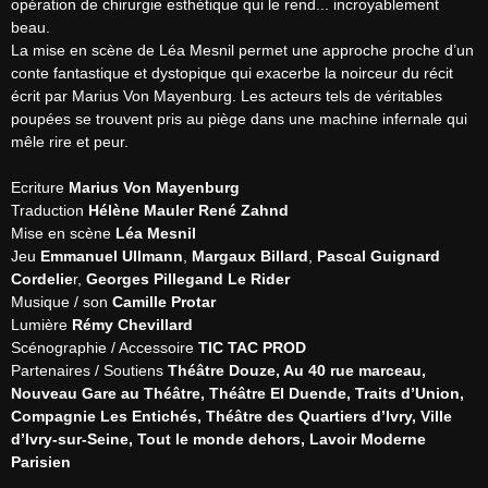
opération de chirurgie esthétique qui le rend... incroyablement 
beau.

La mise en scène de Léa Mesnil permet une approche proche d’un 
conte fantastique et dystopique qui exacerbe la noirceur du récit 
écrit par Marius Von Mayenburg. Les acteurs tels de véritables 
poupées se trouvent pris au piège dans une machine infernale qui 
mêle rire et peur.

Ecriture 
Marius Von Mayenburg
Traduction 
Hélène Mauler René Zahnd
Mise en scène 
Léa Mesnil
Jeu 
Emmanuel Ullmann
, 
Margaux Billard
, 
Pascal Guignard 
Cordelie
r, 
Georges Pillegand Le Rider
Musique / son 
Camille Protar
Lumière 
Rémy Chevillard
Scénographie / Accessoire 
TIC TAC PROD
Partenaires / Soutiens 
Théâtre Douze, Au 40 rue marceau, 
Nouveau Gare au Théâtre, Théâtre El Duende, Traits d’Union, 
Compagnie Les Entichés, Théâtre des Quartiers d’Ivry, Ville 
d’Ivry-sur-Seine, Tout le monde dehors, Lavoir Moderne 
Parisien